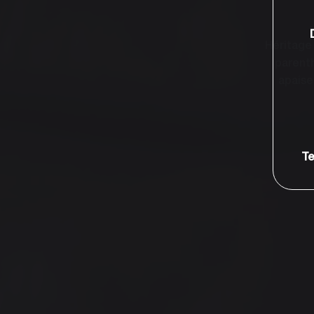
Héritage 
parenth
apaise
Te