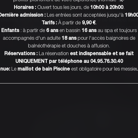
LES BAINS
Horaires :
Ouvert tous les jours, de
10h00 à 20h00
.
L’EXPÉRIENCE DES THERMES EN CORSE-DU-SU
Dernière admission :
Les entrées sont acceptées jusqu'à
19h00
thermal niché au cœur du Valinco, les Bains de Baracci invi
Tarifs :
À partir de
9,90 €
.
èse de bien-être. Leurs eaux sulfureuses, naturellement 
Enfants
: à partir de
6 ans
en bassin
16 ans
au spa et toujours
nt le corps et libèrent l’esprit, pour des instants de détent
accompagnés d'un adulte
18 ans
pour l'accès baignoires de
rares que précieux.
balnéothérapie et douches à affusion.
Réservations :
La réservation
est indispensable et se fait
RÉSERVER
UNIQUEMENT par téléphone au 04.95.76.30.40
nue:
Le
maillot de bain Piscine
est obligatoire pour les messieu